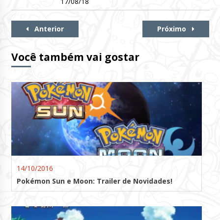
17/08/18
Continue
Anterior
Próximo
Lendo
Você também vai gostar
14/10/2016
Pokémon Sun e Moon: Trailer de Novidades!