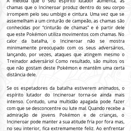
À medida que o seu espírito lutador aumenta, as
chamas que o Incineroar produz dentro do seu corpo
irrompem pelo seu umbigo e cintura. Uma vez que se
assemelham a um cinturão de campeão, as chamas são
conhecidas por “cinturão de chamas” e é partir dele
que este Pokémon utiliza movimentos com chamas. No
calor da batalha, o Incineroar não se mostra
minimamente preocupado com os seus adversários,
lançando, por vezes, ataques que atingem mesmo o
Treinador adversário! Como resultado, são muitos os
que não gostam deste Pokémon e mantêm uma certa
distância dele.
Se os espetadores da batalha estiverem animados, o
espírito lutador do Incineroar torna-se ainda mais
intenso. Contudo, uma multidão apagada pode fazer
com que se desconcentre ou lute mal. Quando recebe a
admiração de jovens Pokémon e de crianças, o
Incineroar pode manter a sua atitude fria por fora mas,
no seu interior, fica extremamente feliz. Ao enfrentar