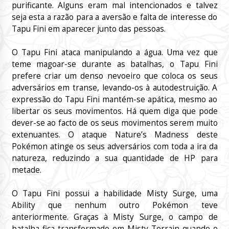
purificante. Alguns eram mal intencionados e talvez
seja esta a razão para a aversão e falta de interesse do
Tapu Fini em aparecer junto das pessoas.
O Tapu Fini ataca manipulando a água. Uma vez que
teme magoar-se durante as batalhas, o Tapu Fini
prefere criar um denso nevoeiro que coloca os seus
adversários em transe, levando-os à autodestruição. A
expressão do Tapu Fini mantém-se apática, mesmo ao
libertar os seus movimentos. Há quem diga que pode
dever-se ao facto de os seus movimentos serem muito
extenuantes. O ataque Nature’s Madness deste
Pokémon atinge os seus adversários com toda a ira da
natureza, reduzindo a sua quantidade de HP para
metade.
O Tapu Fini possui a habilidade Misty Surge, uma
Ability que nenhum outro Pokémon teve
anteriormente. Graças à Misty Surge, o campo de
batalha fica transformado em Misty Terrain quando o