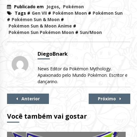
Publicado em
Jogos
,
Pokémon
Tags #
Gen VII
#
Pokémon Moon
#
Pokémon Sun
#
Pokémon Sun & Moon
#
Pokémon Sun & Moon Anime
#
Pokémon Sun Pokémon Moon
#
Sun/Moon
DiegoBnark
News Editor da Pokémon Mythology.
Apaixonado pelo Mundo Pokémon. Escritor e
dançarino.
Continue
Anterior
Próximo
Lendo
Você também vai gostar