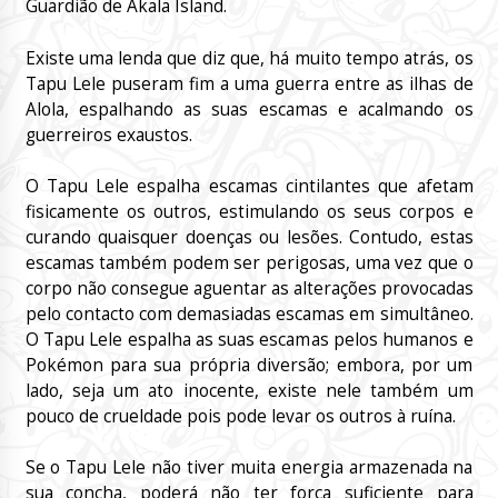
Guardião de Akala Island.
Existe uma lenda que diz que, há muito tempo atrás, os
Tapu Lele puseram fim a uma guerra entre as ilhas de
Alola, espalhando as suas escamas e acalmando os
guerreiros exaustos.
O Tapu Lele espalha escamas cintilantes que afetam
fisicamente os outros, estimulando os seus corpos e
curando quaisquer doenças ou lesões. Contudo, estas
escamas também podem ser perigosas, uma vez que o
corpo não consegue aguentar as alterações provocadas
pelo contacto com demasiadas escamas em simultâneo.
O Tapu Lele espalha as suas escamas pelos humanos e
Pokémon para sua própria diversão; embora, por um
lado, seja um ato inocente, existe nele também um
pouco de crueldade pois pode levar os outros à ruína.
Se o Tapu Lele não tiver muita energia armazenada na
sua concha, poderá não ter força suficiente para