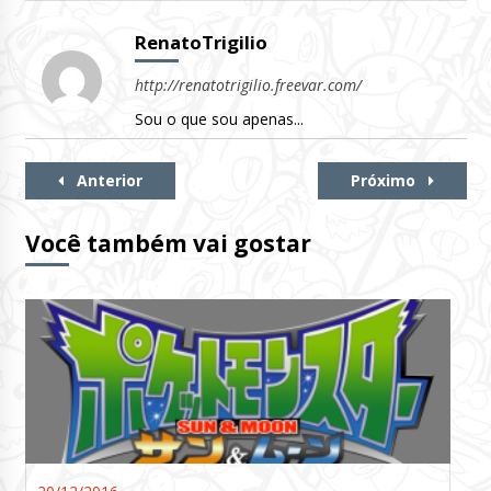
RenatoTrigilio
http://renatotrigilio.freevar.com/
Sou o que sou apenas...
Continue
Anterior
Próximo
Lendo
Você também vai gostar