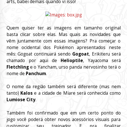
arts, babei demais quando vi isso!
Quem quiser ter as imagens em tamanho original
basta clicar sobre elas. Mas quais as novidades que
vêm juntamente com essas imagens? Pra começar o
nome ocidental dos Pokémon apresentados neste
mês: Gogoat continuará sendo
Gogoat
, Erikiteru será
chamado por aqui de
Helioptile
, Yayacoma será
Fletchling
e o Yancham, urso panda nervosinho terá o
nome de
Panchum
.
O nome da região também será diferente (mas nem
tanto)
Kalos
e a cidade de Miare será conhecida como
Lumiose City
.
Também foi confirmado que em um certo ponto do
jogo você poderá obter novos acessórios visuais para
customizar seu treinador. E pra finalizar