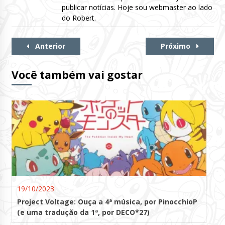
publicar notícias. Hoje sou webmaster ao lado
do Robert.
Continue
Anterior
Próximo
Lendo
Você também vai gostar
19/10/2023
Project Voltage: Ouça a 4ª música, por PinocchioP
(e uma tradução da 1ª, por DECO*27)