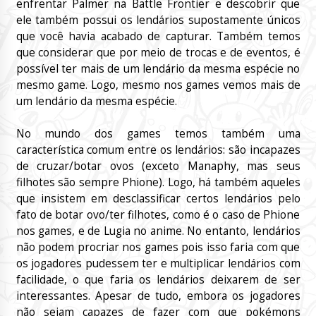
enfrentar Palmer na Battle Frontier e descobrir que
ele também possui os lendários supostamente únicos
que você havia acabado de capturar. Também temos
que considerar que por meio de trocas e de eventos, é
possível ter mais de um lendário da mesma espécie no
mesmo game. Logo, mesmo nos games vemos mais de
um lendário da mesma espécie.
No mundo dos games temos também uma
característica comum entre os lendários: são incapazes
de cruzar/botar ovos (exceto Manaphy, mas seus
filhotes são sempre Phione). Logo, há também aqueles
que insistem em desclassificar certos lendários pelo
fato de botar ovo/ter filhotes, como é o caso de Phione
nos games, e de Lugia no anime. No entanto, lendários
não podem procriar nos games pois isso faria com que
os jogadores pudessem ter e multiplicar lendários com
facilidade, o que faria os lendários deixarem de ser
interessantes. Apesar de tudo, embora os jogadores
não sejam capazes de fazer com que pokémons