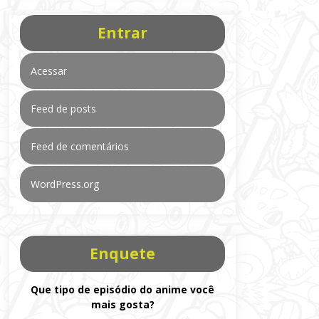
Entrar
Acessar
Feed de posts
Feed de comentários
WordPress.org
Enquete
Que tipo de episódio do anime você
mais gosta?