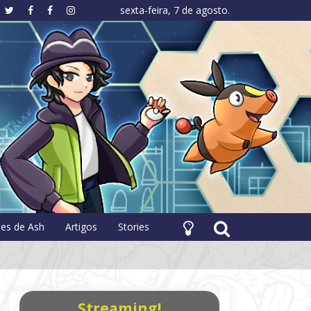
sexta-feira, 7 de agosto.
hology
pes de Ash
Artigos
Stories
Streaming!