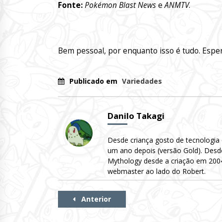
Fonte:
Pokémon Blast News
e
ANMTV
.
Bem pessoal, por enquanto isso é tudo. Esp
Publicado em
Variedades
Danilo Takagi
Desde criança gosto de tecnologia
um ano depois (versão Gold). Desd
Mythology desde a criação em 2004 
webmaster ao lado do Robert.
Continue
Anterior
Lendo