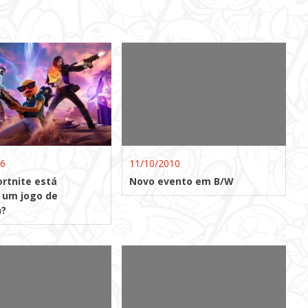
26
11/10/2010
ortnite está
Novo evento em B/W
 um jogo de
?