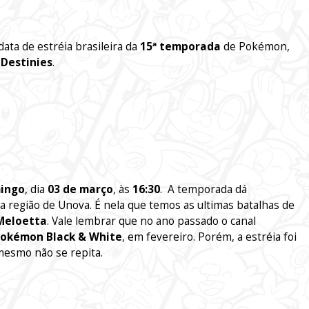
data de estréia brasileira da
15ª temporada
de Pokémon,
 Destinies
.
ingo
, dia
03 de março
, às
16:30
. A temporada dá
ela região de Unova. É nela que temos as ultimas batalhas de
Meloetta
. Vale lembrar que no ano passado o canal
okémon Black & White
, em fevereiro. Porém, a estréia foi
mesmo não se repita.