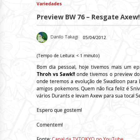
Variedades
Preview BW 76 – Resgate Axew!
Danilo Takagi
05/04/2012
(Tempo de Leitura:
< 1
minuto)
Bom dia pessoal, hoje tivemos mais um 
Throh vs Sawk!!
onde tivemos o preview do
onde teremos a evolução de Swadloon para L
amigos pokemons. Quem não fica feliz é Sniv
vários Durants e levam Axew para sua toca! S
Espero que gostem!
Comentem!
Fonte:
Canal da TVTOKYO no YouTube