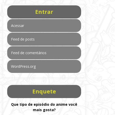
Entrar
Acessar
Feed de posts
Feed de comentários
WordPress.org
Enquete
Que tipo de episódio do anime você
mais gosta?