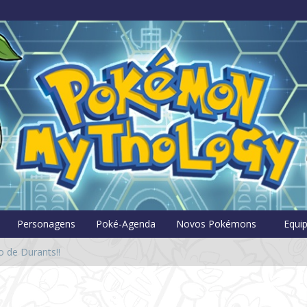
Pokémon Myt
Personagens
Poké-Agenda
Novos Pokémons
Equi
 de Durants!!