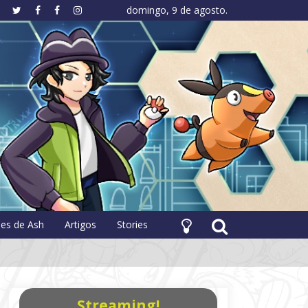
domingo, 9 de agosto.
hology
pes de Ash
Artigos
Stories
Streaming!