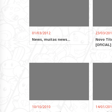
01/03/2012
23/03/20
News, muitas news…
Novo Tít
[OFICIAL]
10/10/2010
14/01/20