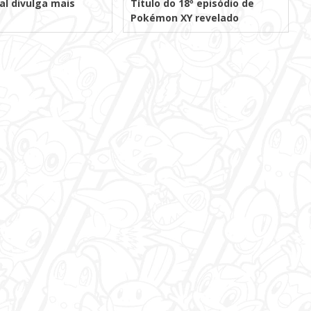
ial divulga mais
Título do 18º episódio de
Pokémon XY revelado