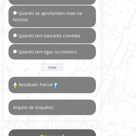
Quando se aprofundam mais na
história
Quando tem bastante comédia
Quando tem ligas ou torneios
Resultado Parcial
Arquivo de Enquetes