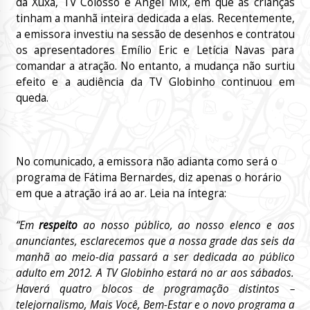
da Xuxa, TV Colosso e Angel Mix, em que as crianças
tinham a manhã inteira dedicada a elas. Recentemente,
a emissora investiu na sessão de desenhos e contratou
os apresentadores Emílio Eric e Letícia Navas para
comandar a atração. No entanto, a mudança não surtiu
efeito e a audiência da TV Globinho continuou em
queda.
No comunicado, a emissora não adianta como será o
programa de Fátima Bernardes, diz apenas o horário
em que a atração irá ao ar. Leia na íntegra:
“Em
respeito
ao nosso público, ao nosso elenco e aos
anunciantes, esclarecemos que a nossa grade das seis da
manhã ao meio-dia passará a ser dedicada ao público
adulto em 2012. A TV Globinho estará no ar aos sábados.
Haverá quatro blocos de programação distintos –
telejornalismo, Mais Você, Bem-Estar e o novo programa a