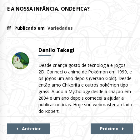
E A NOSSA INFÂNCIA, ONDE FICA?
Publicado em
Variedades
Danilo Takagi
Desde criança gosto de tecnologia e jogos
2D. Conheci o anime de Pokémon em 1999, e
os jogos um ano depois (versão Gold). Desde
então amo Chikorita e outros pokémon tipo
grass. Ajudo a Mythology desde a criação em
2004 e um ano depois comecei a ajudar a
publicar notícias. Hoje sou webmaster ao lado
do Robert.
Continue
Anterior
Próximo
Lendo