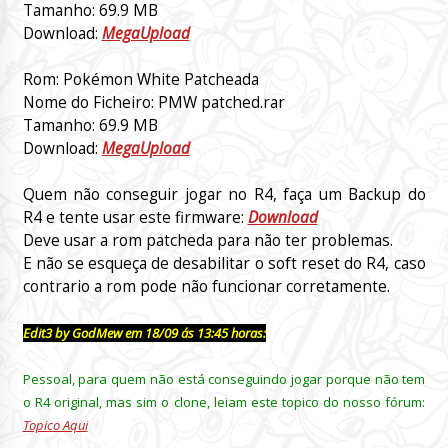
Tamanho: 69.9 MB
Download:
MegaUpload
Rom: Pokémon White Patcheada
Nome do Ficheiro: PMW patched.rar
Tamanho: 69.9 MB
Download:
MegaUpload
Quem não conseguir jogar no R4, faça um Backup do
R4 e tente usar este firmware:
Download
Deve usar a rom patcheda para não ter problemas.
E não se esqueça de desabilitar o soft reset do R4, caso
contrario a rom pode não funcionar corretamente.
Edit3 by GodMew em 18/09 ás 13:45 horas:
Pessoal, para quem não está conseguindo jogar porque não tem
o R4 original, mas sim o clone, leiam este topico do nosso fórum:
Topico Aqui