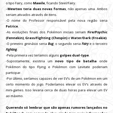
o tipo Fairy, como
Mawile
, ficando Steel/Fairy.
–
Mewtwo teria duas novas formas
, não apenas uma. Ambos
seriam ativados através de itens.
-O nome do Professor responsável pela nova região seria
Patrice
.
-As evoluções finais dos Pokémon iniciais seriam
Fire/Psychic
(Fennekin)
,
Grass/Fighting (Chespin)
e
Water/Dark (Froakie)
.
-O primeiro gininásio seria
Bug
, o segundo seria
Fairy
e o terceiro
Fighting
.
-Pela primeira vez teríamos alguns
golpes dual-type
.
-Supostamente, existiria um
novo tipo de batalha
onde
Pokémon do tipo Flying e Pokémon com Levitate poderiam
participar.
-Por último, seríamos capazes de ver EV’s de um Pokémon em um
certo momento do jogo. Poderíamos elevar os EV’s através de
mini-games. Isso levaria cerca de duas horas para elevar um EV
ao máximo.
Querendo só lembrar que são apenas rumores lançados no