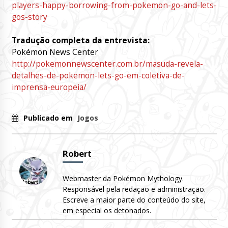
players-happy-borrowing-from-pokemon-go-and-lets-
gos-story
Tradução completa da entrevista:
Pokémon News Center
http://pokemonnewscenter.com.br/masuda-revela-
detalhes-de-pokemon-lets-go-em-coletiva-de-
imprensa-europeia/
Publicado em
Jogos
Robert
Webmaster da Pokémon Mythology.
Responsável pela redação e administração.
Escreve a maior parte do conteúdo do site,
em especial os detonados.