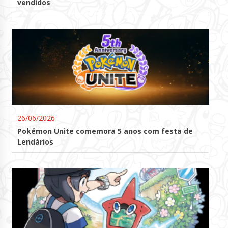
vendidos
26/06/2026
Pokémon Unite comemora 5 anos com festa de
Lendários