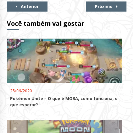
Continue
Anterior
Próximo
Lendo
Você também vai gostar
25/06/2020
Pokémon Unite – O que é MOBA, como funciona, o
que esperar?