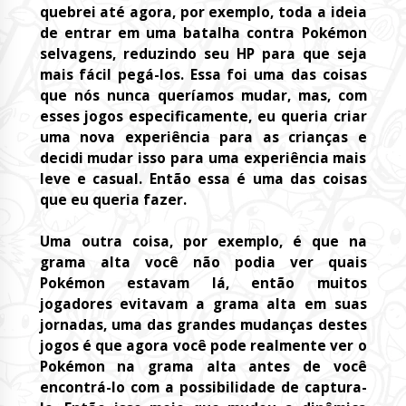
quebrei até agora, por exemplo, toda a ideia
de entrar em uma batalha contra Pokémon
selvagens, reduzindo seu HP para que seja
mais fácil pegá-los. Essa foi uma das coisas
que nós nunca queríamos mudar, mas, com
esses jogos especificamente, eu queria criar
uma nova experiência para as crianças e
decidi mudar isso para uma experiência mais
leve e casual. Então essa é uma das coisas
que eu queria fazer.
Uma outra coisa, por exemplo, é que na
grama alta você não podia ver quais
Pokémon estavam lá, então muitos
jogadores evitavam a grama alta em suas
jornadas, uma das grandes mudanças destes
jogos é que agora você pode realmente ver o
Pokémon na grama alta antes de você
encontrá-lo com a possibilidade de captura-