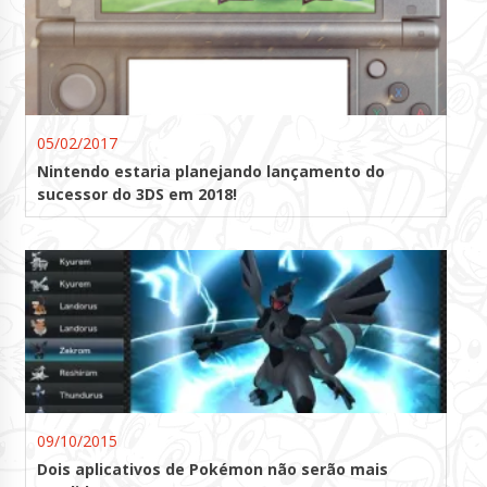
05/02/2017
Nintendo estaria planejando lançamento do
sucessor do 3DS em 2018!
09/10/2015
Dois aplicativos de Pokémon não serão mais