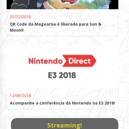
05/12/2016
QR Code da Magearna é liberado para Sun &
Moon!!
12/06/2018
Acompanhe a conferência da Nintendo na E3 2018!
Streaming!