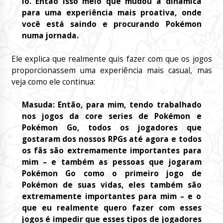
lo. Então isso meio que mudou a dinâmica
para uma experiência mais proativa, onde
você está saindo e procurando Pokémon
numa jornada.
Ele explica que realmente quis fazer com que os jogos
proporcionassem uma experiência mais casual, mas
veja como ele continua:
Masuda: Então, para mim, tendo trabalhado
nos jogos da core series de Pokémon e
Pokémon Go, todos os jogadores que
gostaram dos nossos RPGs até agora e todos
os fãs são extremamente importantes para
mim – e também as pessoas que jogaram
Pokémon Go como o primeiro jogo de
Pokémon de suas vidas, eles também são
extremamente importantes para mim – e o
que eu realmente quero fazer com esses
jogos é impedir que esses tipos de jogadores