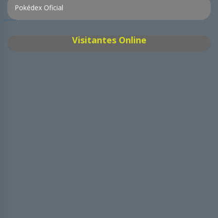
Pokédex Oficial
Visitantes Online