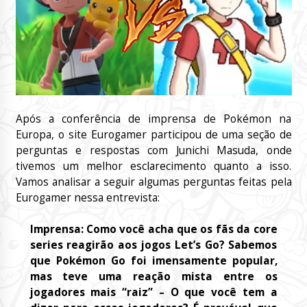
Após a conferência de imprensa de Pokémon na
Europa, o site Eurogamer participou de uma seção de
perguntas e respostas com Junichi Masuda, onde
tivemos um melhor esclarecimento quanto a isso.
Vamos analisar a seguir algumas perguntas feitas pela
Eurogamer nessa entrevista:
Imprensa: Como você acha que os fãs da core
series reagirão aos jogos Let’s Go? Sabemos
que Pokémon Go foi imensamente popular,
mas teve uma reação mista entre os
jogadores mais “raiz” – O que você tem a