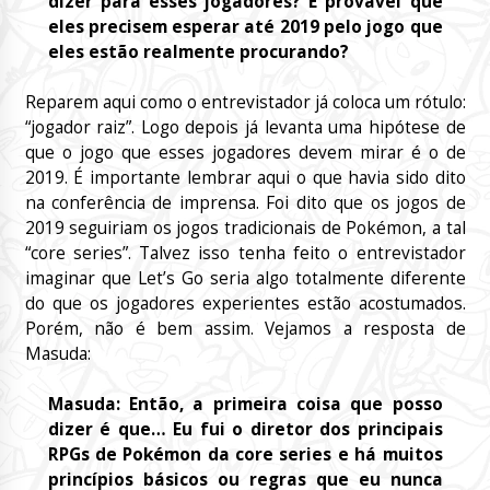
dizer para esses jogadores? É provável que
eles precisem esperar até 2019 pelo jogo que
eles estão realmente procurando?
Reparem aqui como o entrevistador já coloca um rótulo:
“jogador raiz”. Logo depois já levanta uma hipótese de
que o jogo que esses jogadores devem mirar é o de
2019. É importante lembrar aqui o que havia sido dito
na conferência de imprensa. Foi dito que os jogos de
2019 seguiriam os jogos tradicionais de Pokémon, a tal
“core series”. Talvez isso tenha feito o entrevistador
imaginar que Let’s Go seria algo totalmente diferente
do que os jogadores experientes estão acostumados.
Porém, não é bem assim. Vejamos a resposta de
Masuda:
Masuda: Então, a primeira coisa que posso
dizer é que… Eu fui o diretor dos principais
RPGs de Pokémon da core series e há muitos
princípios básicos ou regras que eu nunca