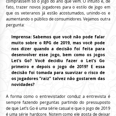
comprassem só o jogo do ano que vem. O intuito é, de
fato, trazer novos jogadores para o estilo de jogo em
que os veteranos já estão acostumados, unindo-os e
aumentando o público de consumidores. Vejamos outra
pergunta:
Imprensa: Sabemos que você não pode falar
muito sobre o RPG de 2019, mas você pode
nos dizer quando a decisão foi feita para
desenvolver esse jogo, bem como os jogos
Let’s Go? Você decidiu fazer o Let’s Go
primeiro e depois o jogo de 2019? E essa
decisão foi tomada para suavizar o risco de
os jogadores “raiz” talvez não gostarem das
novidades?
A forma como o entrevistador conduz a entrevista é
sempre fazendo perguntas partindo do pressuposto
de que Let’s Go é uma série casual e que o jogo de 2019
é uma série hardcore. Notem como ele gosta de deixar