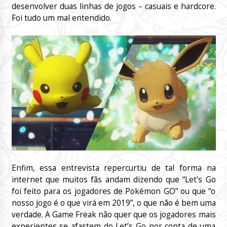
desenvolver duas linhas de jogos – casuais e hardcore.
Foi tudo um mal entendido.
Enfim, essa entrevista repercurtiu de tal forma na
internet que muitos fãs andam dizendo que “Let’s Go
foi feito para os jogadores de Pokémon GO” ou que “o
nosso jogo é o que virá em 2019”, o que não é bem uma
verdade. A Game Freak não quer que os jogadores mais
experientes se afastem do Let’s Go por conta de uma