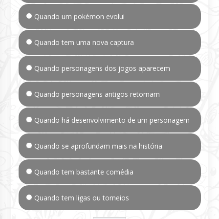
Quando um pokémon evolui
Quando tem uma nova captura
Quando personagens dos jogos aparecem
Quando personagens antigos retornam
Quando há desenvolvimento de um personagem
Quando se aprofundam mais na história
Quando tem bastante comédia
Quando tem ligas ou torneios