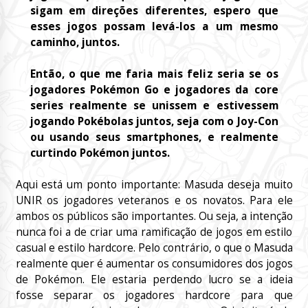
sigam em direções diferentes, espero que
esses jogos possam levá-los a um mesmo
caminho, juntos.
Então, o que me faria mais feliz seria se os
jogadores Pokémon Go e jogadores da core
series realmente se unissem e estivessem
jogando Pokébolas juntos, seja com o Joy-Con
ou usando seus smartphones, e realmente
curtindo Pokémon juntos.
Aqui está um ponto importante: Masuda deseja muito
UNIR os jogadores veteranos e os novatos. Para ele
ambos os públicos são importantes. Ou seja, a intenção
nunca foi a de criar uma ramificação de jogos em estilo
casual e estilo hardcore. Pelo contrário, o que o Masuda
realmente quer é aumentar os consumidores dos jogos
de Pokémon. Ele estaria perdendo lucro se a ideia
fosse separar os jogadores hardcore para que