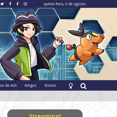
quinta-feira, 6 de agosto.
hology
pes de Ash
Artigos
Stories
Streaming!