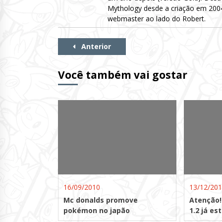
Mythology desde a criação em 2004 
webmaster ao lado do Robert.
Continue
Anterior
Lendo
Você também vai gostar
16/09/2010
13/12/20
Mc donalds promove
Atenção!
pokémon no japão
1.2 já es