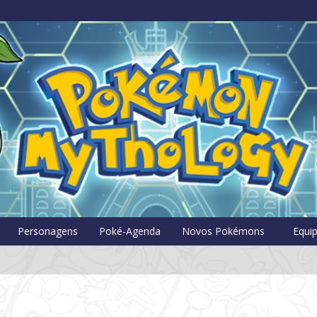
Pokémon Myt
Personagens
Poké-Agenda
Novos Pokémons
Equi