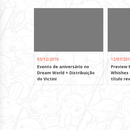
03/12/2010
12/07/20
Evento de aniversário no
Preview
Dream World + Distribuição
Whishes 
do Victini
título re