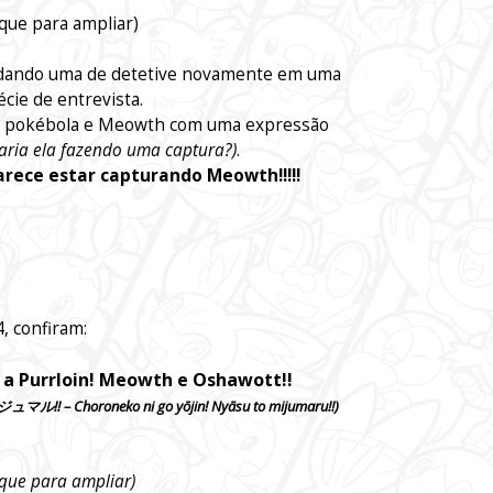
ique para ampliar)
 dando uma de detetive novamente em uma
cie de entrevista.
ma pokébola e Meowth com uma expressão
taria ela fazendo uma captura?)
.
parece estar capturando Meowth!!!!!
 confiram:
a Purrloin! Meowth e Oshawott!!
horoneko ni go yōjin! Nyāsu to mijumaru!!)
ique para ampliar)