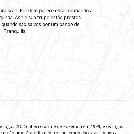
ira scan, Purrloin parece estar roubando a
gunda, Ash e sua trupe estão prestes
io quando são salvos por um bando de
Tranquills.
 e jogos 2D. Conheci o anime de Pokémon em 1999, e os jogos
e então amo Chikorita e outros pokémon tipo grass. Ajudo a