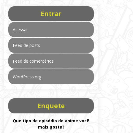
Entrar
Acessar
Feed de posts
Feed de comentários
WordPress.org
Enquete
Que tipo de episódio do anime você
mais gosta?