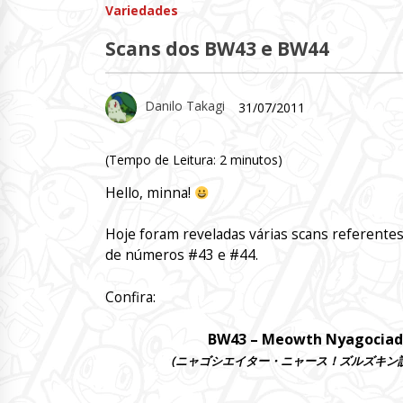
Variedades
Scans dos BW43 e BW44
Danilo Takagi
31/07/2011
(Tempo de Leitura:
2
minutos)
Hello, minna!
Hoje foram reveladas várias scans referente
de números #43 e #44.
Confira:
BW43 – Meowth
Nyagociad
(ニャゴシエイター・ニャース！ズルズキン説得作戦！！ – Nya