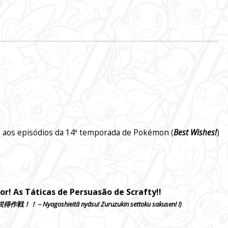
s aos episódios da 14ª temporada de Pokémon (
Best Wishes!
)
or
! As Táticas de Persuasão de Scrafty!!
goshieitā nyāsu! Zuruzukin settoku sakusen! !)