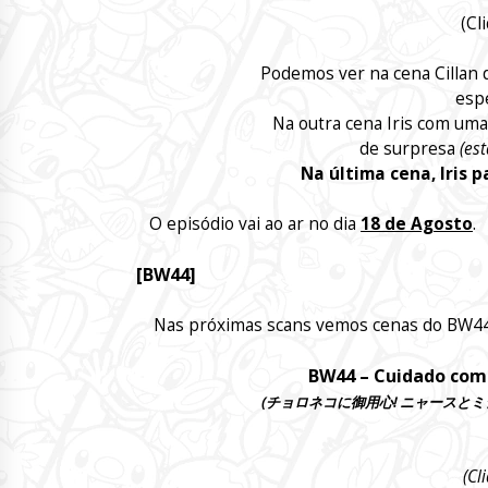
(Cl
Podemos ver na cena Cillan
espé
Na outra cena Iris com u
de surpresa
(es
Na última cena, Iris 
O episódio vai ao ar no dia
18 de Agosto
.
[BW44]
Nas próximas scans vemos cenas do BW44,
BW44 – Cuidado com 
(チョロネコに御用心! ニャースとミジュマル!! – C
(Cl