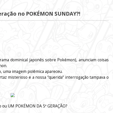
eração no POKÉMON SUNDAY?!
ama dominical japonês sobre Pokémon), anunciam coisas
mon.
o, uma imagem polêmica apareceu.
az misterioso e a nossa “querida” interrogação tampava o
endo ou UM POKÉMON DA 5ª GERAÇÃO?