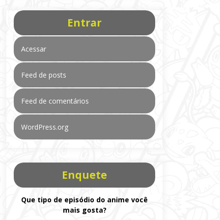
Entrar
Acessar
Feed de posts
Feed de comentários
WordPress.org
Enquete
Que tipo de episódio do anime você
mais gosta?