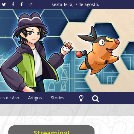
sexta-feira, 7 de agosto.
hology
pes de Ash
Artigos
Stories
Streaming!