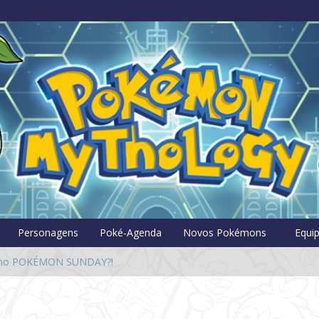
Pokémon Myt
Personagens
Poké-Agenda
Novos Pokémons
Equi
o no POKÉMON SUNDAY?!