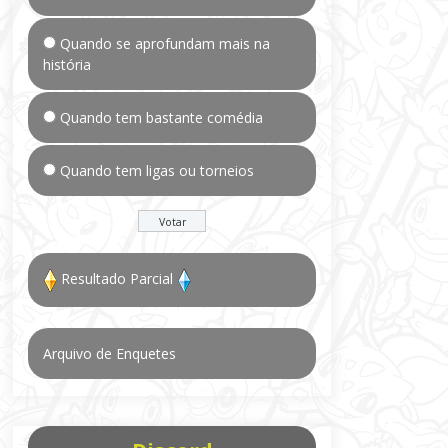
Quando se aprofundam mais na
história
Quando tem bastante comédia
Quando tem ligas ou torneios
Resultado Parcial
Arquivo de Enquetes