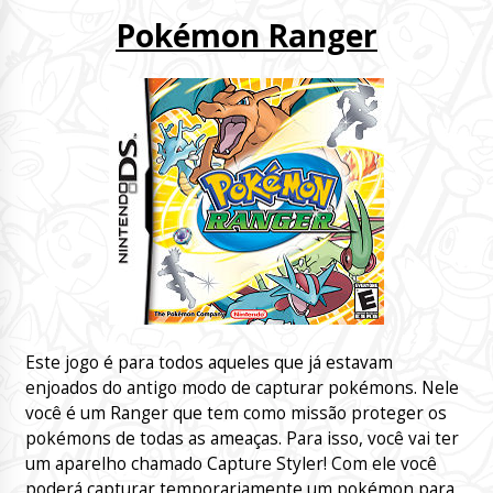
Pokémon Ranger
Este jogo é para todos aqueles que já estavam
enjoados do antigo modo de capturar pokémons. Nele
você é um Ranger que tem como missão proteger os
pokémons de todas as ameaças. Para isso, você vai ter
um aparelho chamado Capture Styler! Com ele você
poderá capturar temporariamente um pokémon para