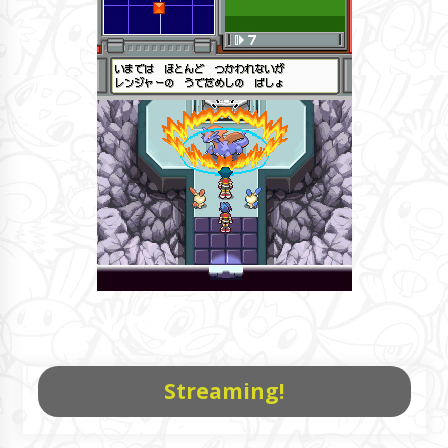
Streaming!