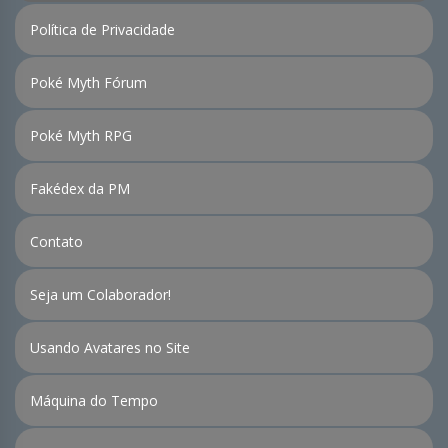
Política de Privacidade
Poké Myth Fórum
Poké Myth RPG
Fakédex da PM
Contato
Seja um Colaborador!
Usando Avatares no Site
Máquina do Tempo