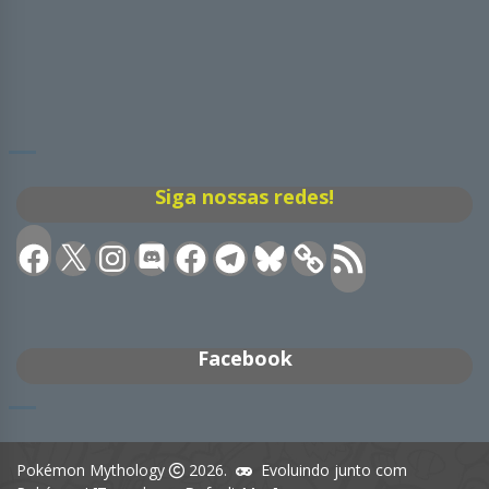
Siga nossas redes!
Facebook
X
Instagram
Discord
Facebook
Telegram
Bluesky
Feed
RSS
Facebook
Pokémon Mythology
2026.
Evoluindo junto com