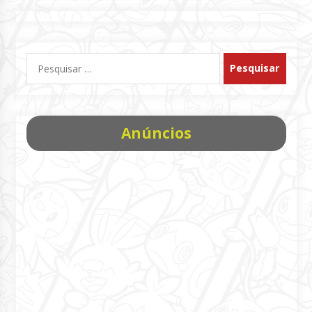
Pesquisar
por:
Anúncios