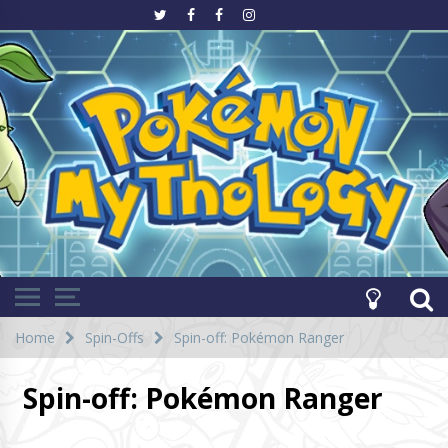
Ir
para
o
Evoluindo junto com Pokémon!
site
Pokémon
Mythology
Home
Spin-Offs
Spin-off: Pokémon Ranger
Spin-off: Pokémon Ranger