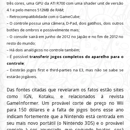
três cores, uma GPU da ATI R700 com uma shader unit de versão
4.1 e pelo menos 512MB de RAM;
– Retrocompatibilidade com o GameCube;
– O controle possui uma câmera, D-Pad, dois gatilhos, dois outros
botões de ombros e possivelmente mais;
– O console sairá em junho de 2012 no Japão e no fim de 2012 no
resto do mundo;
– Há dois analógicos no controle também;
– É possível
transferir jogos completos do aparelho para o
controle
;
– Existirão jogos first e third-parties na E3, mas não se sabe se
estarão jogáveis.
Das fontes citadas que revelaram os fatos estão sites
como IGN, Kotaku, e relacionados à revista
GameInformer. Um provável corte de preço no Wii
para 150 dólares e a falta de jogos bons esse ano
indicam fortemente que a Nintendo está centrada em
seu mais novo portátil (o Nintendo 3DS) e o provável
console à ser anunciado, que segundo boatos, será