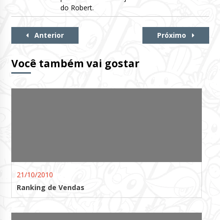
do Robert.
Continue
Anterior
Próximo
Lendo
Você também vai gostar
21/10/2010
Ranking de Vendas