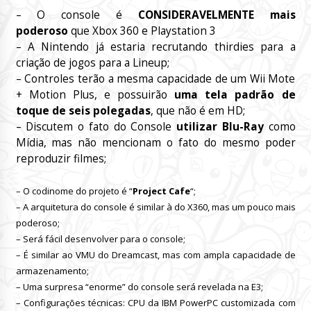
– O console é
CONSIDERAVELMENTE mais
poderoso
que Xbox 360 e Playstation 3
– A Nintendo já estaria recrutando thirdies para a
criação de jogos para a Lineup;
– Controles terão a mesma capacidade de um Wii Mote
+ Motion Plus, e possuirão
uma tela padrão de
toque de seis polegadas
, que não é em HD;
– Discutem o fato do Console
utilizar Blu-Ray
como
Mídia, mas não mencionam o fato do mesmo poder
reproduzir filmes;
– O codinome do projeto é “
Project Cafe
“;
– A arquitetura do console é similar à do X360, mas um pouco mais
poderoso;
– Será fácil desenvolver para o console;
– É similar ao VMU do Dreamcast, mas com ampla capacidade de
armazenamento;
– Uma surpresa “enorme” do console será revelada na E3;
– Configurações técnicas: CPU da IBM PowerPC customizada com