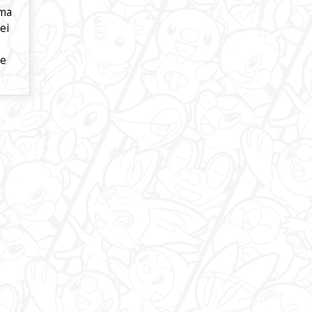
uma
ei
o
je