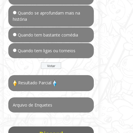
Quando se aprofundam mais na
história
Quando tem bastante comédia
Quando tem ligas ou torneios
Resultado Parcial
Arquivo de Enquetes