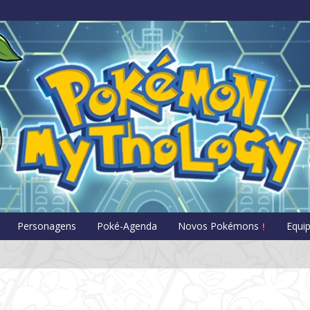
Pokémon Myt
Personagens
Poké-Agenda
Novos Pokémons
Equi