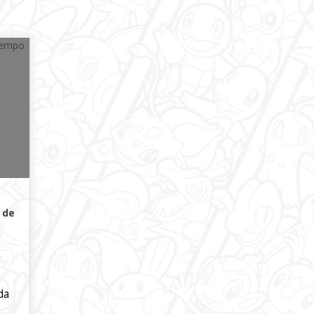
 de
da