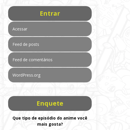
Entrar
Acessar
Feed de posts
Feed de comentários
WordPress.org
Enquete
Que tipo de episódio do anime você
mais gosta?