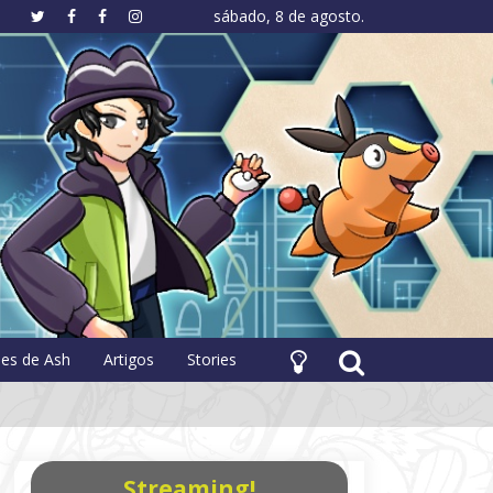
sábado, 8 de agosto.
hology
pes de Ash
Artigos
Stories
Streaming!