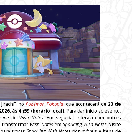
Jirachi”, no
Pokémon Pokopia
, que acontecerá de
23 de
2026, às 4h59 (horário local)
. Para dar início ao evento,
ecipe
de
Wish Notes
. Em seguida, interaja com outros
a transformar
Wish Notes
em
Sparkling Wish Notes
. Visite
 para trocar
Sparkling Wish Notes
por móveis e itens de