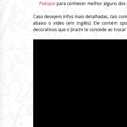
Pokopia
para conhecer melhor alguns dos
Caso desejem infos mais detalhadas, tais como
abaixo o vídeo (em Inglês). Ele contém sp
decorativos que o Jirachi te concede ao troca