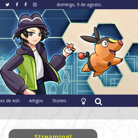
domingo, 9 de agosto.
hology
pes de Ash
Artigos
Stories
Streaming!