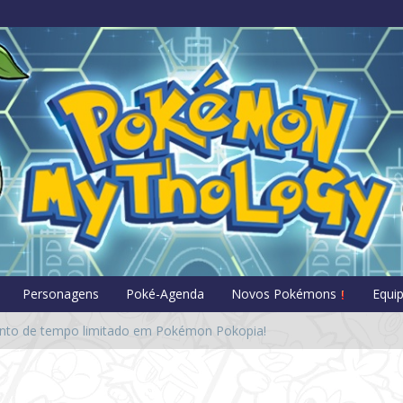
Pokémon Myt
Personagens
Poké-Agenda
Novos Pokémons
Equi
evento de tempo limitado em Pokémon Pokopia!