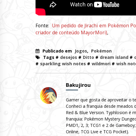
Fonte:
Um pedido de Jirachi em Pokémon Po
criador de conteúdo MayorMori)
,
Publicado em
Jogos
,
Pokémon
Tags #
desejos
#
Ditto
#
dream island
#
#
sparkling wish notes
#
wildmori
#
wish not
Bakujirou
Gamer que gosta de aproveitar o te
Conheci a franquia desde meados de
Red & Blue Version. Typhlosion é m
franquia: Pokémon Mystery Dungeo
PMD1, 2, 3; TCG1 e 2 de Gameboy; 
Online, TCG Live e TCG Pocket).