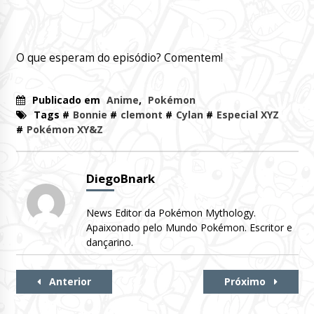
O que esperam do episódio? Comentem!
Publicado em
Anime
,
Pokémon
Tags #
Bonnie
#
clemont
#
Cylan
#
Especial XYZ
#
Pokémon XY&Z
DiegoBnark
News Editor da Pokémon Mythology.
Apaixonado pelo Mundo Pokémon. Escritor e
dançarino.
Continue
Anterior
Próximo
Lendo