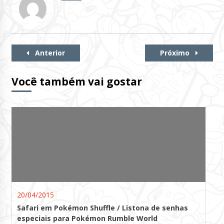
Continue
Anterior
Próximo
Lendo
Você também vai gostar
20/04/2015
Safari em Pokémon Shuffle / Listona de senhas
especiais para Pokémon Rumble World