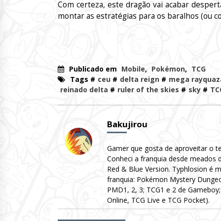
Com certeza, este dragão vai acabar despert
montar as estratégias para os baralhos (ou col
Publicado em
Mobile
,
Pokémon
,
TCG
Tags #
ceu
#
delta reign
#
mega rayquaz
reinado delta
#
ruler of the skies
#
sky
#
TC
Bakujirou
Gamer que gosta de aproveitar o te
Conheci a franquia desde meados de
Red & Blue Version. Typhlosion é m
franquia: Pokémon Mystery Dungeo
PMD1, 2, 3; TCG1 e 2 de Gameboy; 
Online, TCG Live e TCG Pocket).