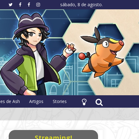
sábado, 8 de agosto.
hology
pes de Ash
Artigos
Stories
Streaming!