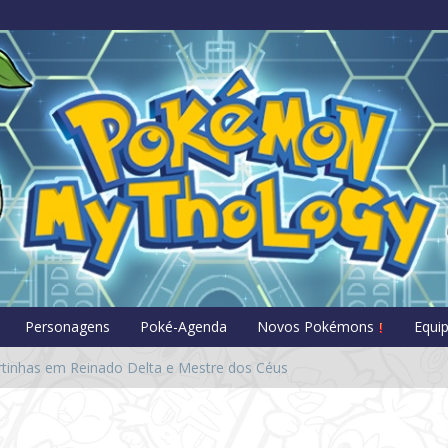
Pokémon Myt
Personagens
Poké-Agenda
Novos Pokémons
Equi
rtinhas em Reinado Delta e Mestre dos Céus