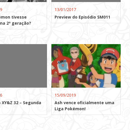
19
13/01/2017
émon tivesse
Preview do Episódio SM011
na 2ª geração?
16
15/09/2019
 XY&Z 32 – Segunda
Ash vence oficialmente uma
Liga Pokémon!