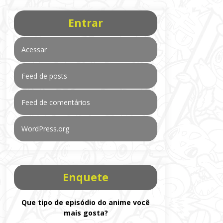
Entrar
Acessar
Feed de posts
Feed de comentários
WordPress.org
Enquete
Que tipo de episódio do anime você
mais gosta?