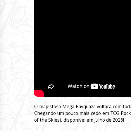
O majestoso Mega Rayquaza voltará com toda
Chegando um pouco mais cedo em TCG Pocket,
of the Skies), disponível em Julho de 2026!