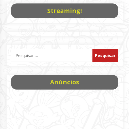
posts
Streaming!
Pesquisar
por:
Anúncios