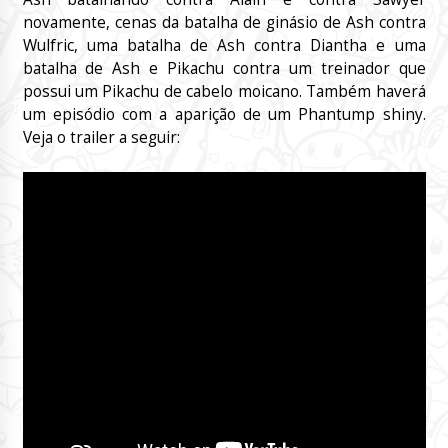
novamente, cenas da batalha de ginásio de Ash contra
Wulfric, uma batalha de Ash contra Diantha e uma
batalha de Ash e Pikachu contra um treinador que
possui um Pikachu de cabelo moicano. Também haverá
um episódio com a aparição de um Phantump shiny.
Veja o trailer a seguir: