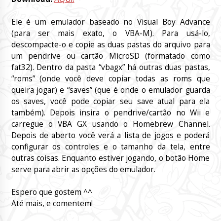
Ele é um emulador baseado no Visual Boy Advance
(para ser mais exato, o VBA-M). Para usá-lo,
descompacte-o e copie as duas pastas do arquivo para
um pendrive ou cartão MicroSD (formatado como
fat32). Dentro da pasta “vbagx” há outras duas pastas,
“roms” (onde você deve copiar todas as roms que
queira jogar) e “saves” (que é onde o emulador guarda
os saves, você pode copiar seu save atual para ela
também). Depois insira o pendrive/cartão no Wii e
carregue o VBA GX usando o Homebrew Channel.
Depois de aberto você verá a lista de jogos e poderá
configurar os controles e o tamanho da tela, entre
outras coisas. Enquanto estiver jogando, o botão Home
serve para abrir as opções do emulador.
Espero que gostem ^^
Até mais, e comentem!