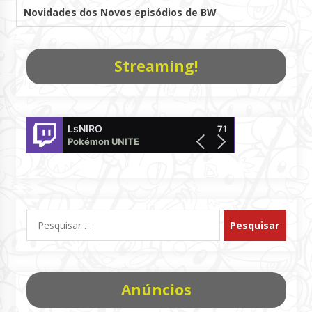
Novidades dos Novos episódios de BW
Streaming!
LsNIRO
DaniloTakagi
71
Pokémon UNITE
offline
Pesquisar
por:
Anúncios