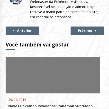
Webmaster da Pokémon Mythology.
Responsável pela redação e administração.
Escreve a maior parte do conteúdo do site,
em especial os detonados.
Continue
Anterior
Próximo
Lendo
Você também vai gostar
19/07/2016
Novos Pokémon Revelados: Pokémon Sun/Moon