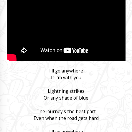
I’ll go anywhere
If I’m with you
Lightning strikes
Or any shade of blue
The journey’s the best part
Even when the road gets hard
I’ll go anywhere