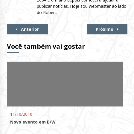
publicar notícias. Hoje sou webmaster ao lado
do Robert.
Continue
Anterior
Próximo
Lendo
Você também vai gostar
11/10/2010
Novo evento em B/W