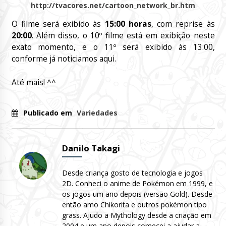
http://tvacores.net/cartoon_network_br.htm
O filme será exibido às
15:00 horas
, com reprise às
20:00
. Além disso, o 10º filme está em exibição neste
exato momento, e o 11º será exibido às 13:00,
conforme já noticiamos aqui.
Até mais! ^^
Publicado em
Variedades
Danilo Takagi
Desde criança gosto de tecnologia e jogos
2D. Conheci o anime de Pokémon em 1999, e
os jogos um ano depois (versão Gold). Desde
então amo Chikorita e outros pokémon tipo
grass. Ajudo a Mythology desde a criação em
2004 e um ano depois comecei a ajudar a