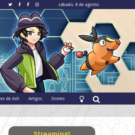
sábado, 8 de agosto.
hology
pes de Ash
Artigos
Stories
Streaming!