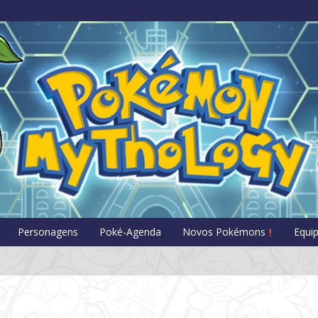
Pokémon Myt
Personagens
Poké-Agenda
Novos Pokémons
Equi