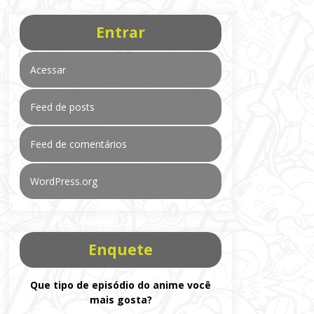
Entrar
Acessar
Feed de posts
Feed de comentários
WordPress.org
Enquete
Que tipo de episódio do anime você
mais gosta?