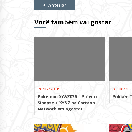
Continue
Anterior
Lendo
Você também vai gostar
28/07/2016
31/08/20
Pokémon XY&Z036 – Prévia e
Pokkén 
Sinopse + XY&Z no Cartoon
Network em agosto!