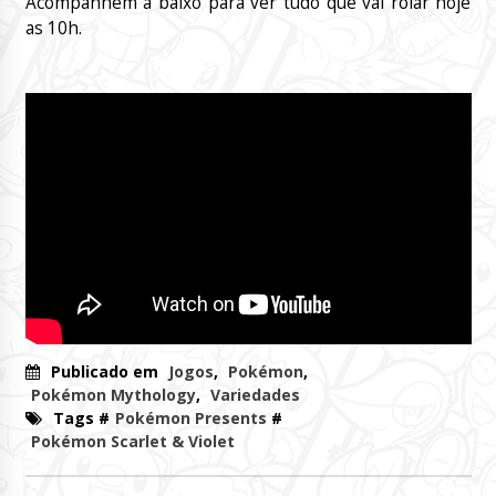
Acompanhem a baixo para ver tudo que vai rolar hoje
as 10h.
Publicado em
Jogos
,
Pokémon
,
Pokémon Mythology
,
Variedades
Tags #
Pokémon Presents
#
Pokémon Scarlet & Violet