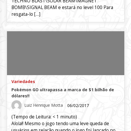
TECHNO BLAST\SOLAR BEAM\MAGNET
BOMB\SIGNAL BEAM e estará no level 100 Para
resgata-lo […]
Variedades
Pokémon GO ultrapassa a marca de $1 bilhão de
dólares!!
Luiz Henrique Motta
06/02/2017
(Tempo de Leitura:
< 1
minuto)
Alola!! Mesmo o jogo tendo uma leve queda de
usuários em relação quando o jogo foi lançado no