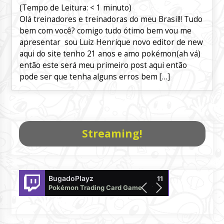
(Tempo de Leitura:
< 1
minuto)
Olá treinadores e treinadoras do meu Brasil!! Tudo
bem com você? comigo tudo ótimo bem vou me
apresentar sou Luiz Henrique novo editor de new
aqui do site tenho 21 anos e amo pokémon(ah vá)
então este será meu primeiro post aqui então
pode ser que tenha alguns erros bem […]
Streaming!
BugadoPlayz
PokemonTCG
11
Pokémon Trading Card Game Live
offline