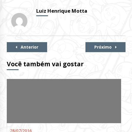
Luiz Henrique Motta
Continue
Anterior
Próximo
Lendo
Você também vai gostar
28/07/2016