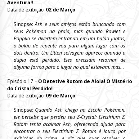
Aventura!!
Data de exibição:
02 de Março
Sinopse:
Ash e seus amigos estão brincando com
seus Pokémon na praia, mas quando Rowlet e
Popplio se divertem entrando em um balão juntos,
o balão de repente voa para algum lugar com os
dois dentro. Um Litten selvagem aparece quando a
dupla está perdido. Eles precisam retornar de
alguma forma para o lugar no qual estavam, mas…
Episódio 17 –
O Detetive Rotom de Alola! O Mistério
do Cristal Perdido!
Data de exibição:
09 de Março
Sinopse:
Quando Ash chega na Escola Pokémon,
ele percebe que perdeu seu Z-Crystal: Electirium Z.
Rotom tenta acalmar Ash, oferecendo ajuda para
encontrar o seu Electirium Z. Rotom é louco por
exibições de crime, e diz que quer resolver o