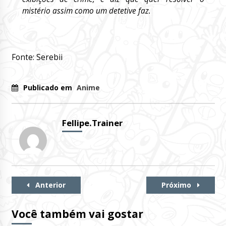
mistério assim como um detetive faz.
Fonte: Serebii
Publicado em
Anime
Fellipe.Trainer
Continue
Anterior
Próximo
Lendo
Você também vai gostar