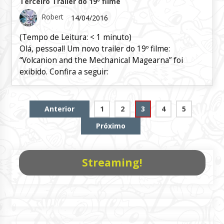
Terceiro Trailer do 19º filme
Robert
14/04/2016
(Tempo de Leitura:
< 1
minuto)
Olá, pessoal! Um novo trailer do 19º filme:
“Volcanion and the Mechanical Magearna” foi
exibido. Confira a seguir:
Paginação
Anterior
1
2
3
4
5
de
Próximo
posts
Streaming!