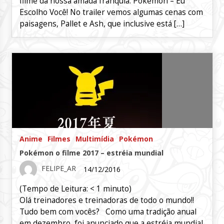
filme da nossa amada franquia. Pokémon – Eu
Escolho Você! No trailer vemos algumas cenas com
paisagens, Pallet e Ash, que inclusive está […]
Anime
Filmes
Multimídia
Pokémon
Pokémon o filme 2017 – estréia mundial
FELIPE_AR
14/12/2016
(Tempo de Leitura:
< 1
minuto)
Olá treinadores e treinadoras de todo o mundo!!
Tudo bem com vocês? Como uma tradição anual
em dezembro, foi anunciado que a estréia mundial