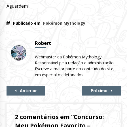
Aguardem!
Publicado em
Pokémon Mythology
Robert
Webmaster da Pokémon Mythology.
Responsável pela redação e administração.
Escreve a maior parte do conteúdo do site,
em especial os detonados.
Continue
Anterior
Próximo
Lendo
2 comentários em “
Concurso:
Meu Pokémon Favorito –