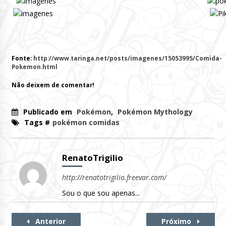
Fonte:
http://www.taringa.net/posts/imagenes/15053995/Comida-
Pokemon.html
Não deixem de comentar!
Publicado em
Pokémon
,
Pokémon Mythology
Tags #
pokémon comidas
RenatoTrigilio
http://renatotrigilio.freevar.com/
Sou o que sou apenas...
Continue
Anterior
Próximo