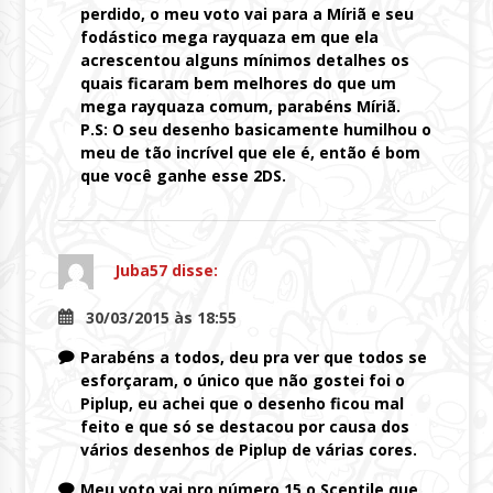
perdido, o meu voto vai para a Míriã e seu
fodástico mega rayquaza em que ela
acrescentou alguns mínimos detalhes os
quais ficaram bem melhores do que um
mega rayquaza comum, parabéns Míriã.
P.S: O seu desenho basicamente humilhou o
meu de tão incrível que ele é, então é bom
que você ganhe esse 2DS.
Juba57
disse:
30/03/2015 às 18:55
Parabéns a todos, deu pra ver que todos se
esforçaram, o único que não gostei foi o
Piplup, eu achei que o desenho ficou mal
feito e que só se destacou por causa dos
vários desenhos de Piplup de várias cores.
Meu voto vai pro número 15 o Sceptile que