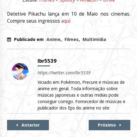
Detetive Pikachu lança em 10 de Maio nos cinemas.
Compre seus ingressos
aqui
Publicado em
Anime
,
Filmes
,
Multimídia
lbr5539
https://twitter.com/lbr5539
Viciado em Pokémon, Precure e músicas de
anime em geral. Toda informação sobre
músicas japonesas e outras midias pode
conseguir comigo. Fornecedor de músicas e
publicador dos Eps do anime no site
Continue
Anterior
Próximo
Lendo