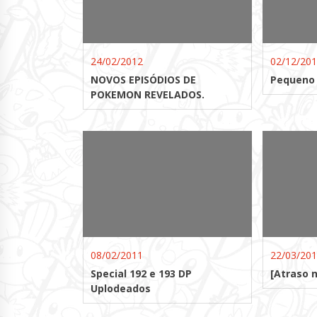
24/02/2012
02/12/20
NOVOS EPISÓDIOS DE
Pequeno T
POKEMON REVELADOS.
08/02/2011
22/03/20
Special 192 e 193 DP
[Atraso n
Uplodeados