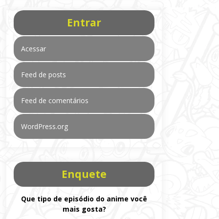
Entrar
Acessar
Feed de posts
Feed de comentários
WordPress.org
Enquete
Que tipo de episódio do anime você
mais gosta?