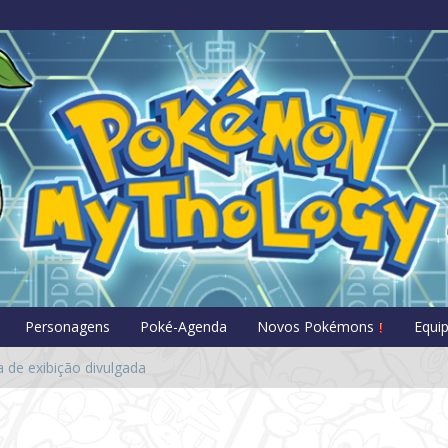
Pokémon Myt
Personagens
Poké-Agenda
Novos Pokémons
Equi
 de exibição divulgada