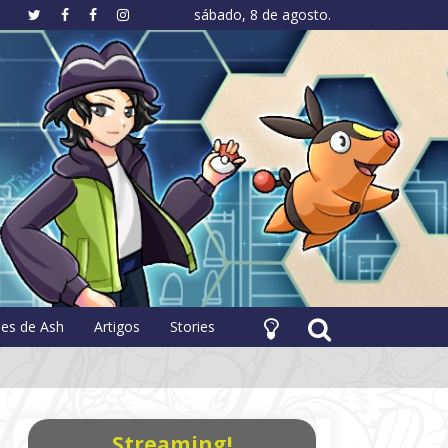
sábado, 8 de agosto.
hology
pes de Ash
Artigos
Stories
Streaming!