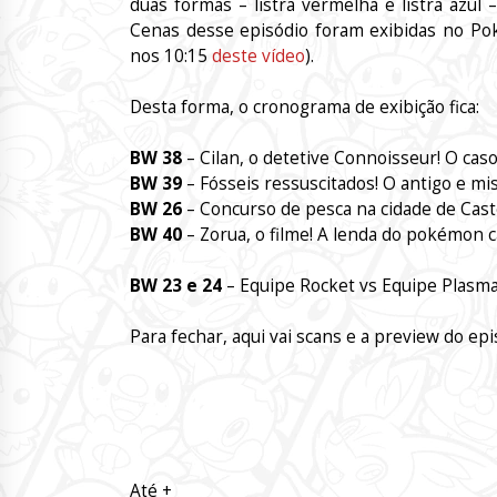
duas formas – listra vermelha e listra azu
Cenas desse episódio foram exibidas no Po
nos 10:15
deste vídeo
).
Desta forma, o cronograma de exibição fica:
BW 38
– Cilan, o detetive Connoisseur! O cas
BW 39
– Fósseis ressuscitados! O antigo e mi
BW 26
– Concurso de pesca na cidade de Caste
BW 40
– Zorua, o filme! A lenda do pokémon c
BW 23 e 24
– Equipe Rocket vs Equipe Plasma
Para fechar, aqui vai scans e a preview do ep
Até +