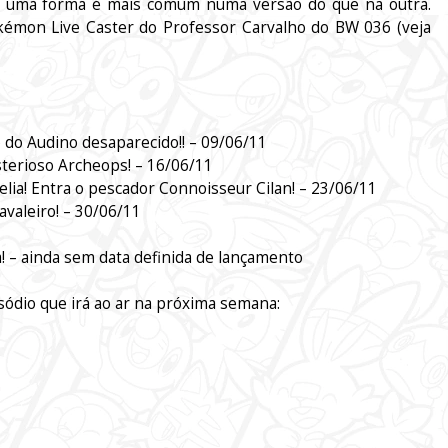
l – uma forma é mais comum numa versão do que na outra.
kémon Live Caster do Professor Carvalho do BW 036 (veja
o do Audino desaparecido!! – 09/06/11
sterioso Archeops! – 16/06/11
lia! Entra o pescador Connoisseur Cilan! – 23/06/11
avaleiro! – 30/06/11
! – ainda sem data definida de lançamento
isódio que irá ao ar na próxima semana: