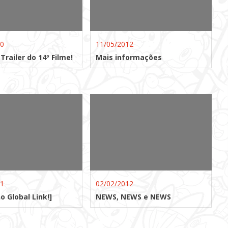
10
11/05/2012
railer do 14º Filme!
Mais informações
11
02/02/2012
o Global Link!]
NEWS, NEWS e NEWS