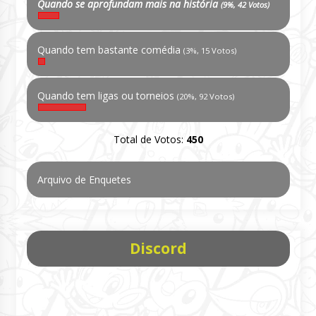
Quando se aprofundam mais na história
(9%, 42 Votos)
Quando tem bastante comédia
(3%, 15 Votos)
Quando tem ligas ou torneios
(20%, 92 Votos)
Total de Votos:
450
Arquivo de Enquetes
Discord