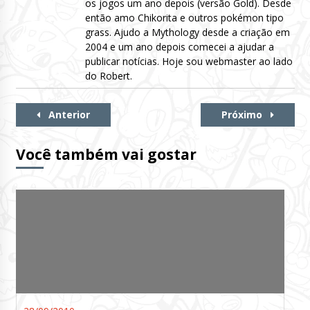
os jogos um ano depois (versão Gold). Desde
então amo Chikorita e outros pokémon tipo
grass. Ajudo a Mythology desde a criação em
2004 e um ano depois comecei a ajudar a
publicar notícias. Hoje sou webmaster ao lado
do Robert.
Continue
Anterior
Próximo
Lendo
Você também vai gostar