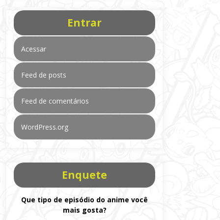
Entrar
Acessar
Feed de posts
Feed de comentários
WordPress.org
Enquete
Que tipo de episódio do anime você
mais gosta?