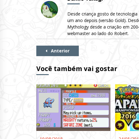
Desde criança gosto de tecnologia
um ano depois (versão Gold). Desd
Mythology desde a criação em 2004 
webmaster ao lado do Robert.
Continue
Anterior
Lendo
Você também vai gostar
19/08/2018
24/05/20