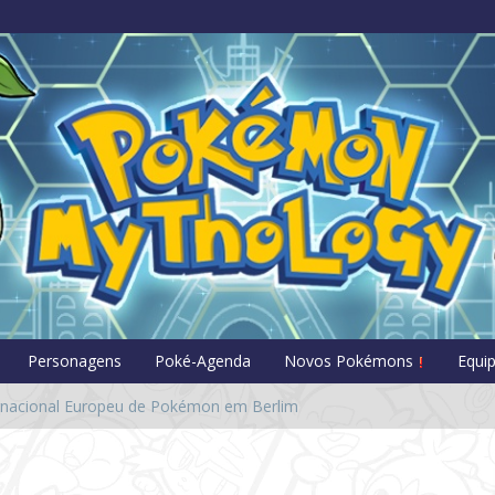
Pokémon Myt
Personagens
Poké-Agenda
Novos Pokémons
Equi
ernacional Europeu de Pokémon em Berlim