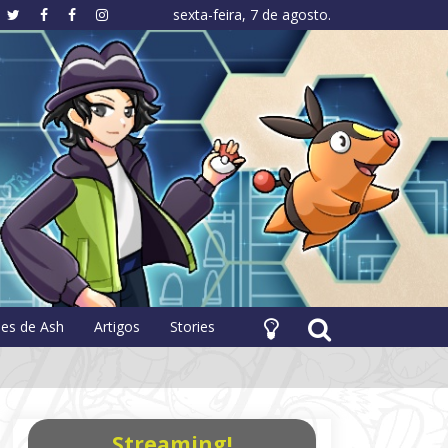
sexta-feira, 7 de agosto.
hology
pes de Ash
Artigos
Stories
Streaming!