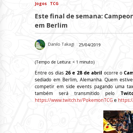
Jogos
TCG
Este final de semana: Campeo
em Berlim
Danilo Takagi
25/04/2019
(Tempo de Leitura:
< 1
minuto)
Entre os dias
26 e 28 de abril
ocorre o
Cam
sediado em Berlim, Alemanha. Quem estiver
competir em side events pagando uma tax
também será transmitido pelo
Twit
https://www.twitch.tv/PokemonTCG
e
https: