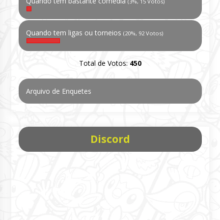
Quando tem bastante comédia
(3%, 15 Votos)
Quando tem ligas ou torneios
(20%, 92 Votos)
Total de Votos:
450
Arquivo de Enquetes
Discord