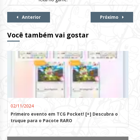
Continue
Anterior
Próximo
Lendo
Você também vai gostar
02/11/2024
Primeiro evento em TCG Pocket! [+] Descubra o
truque para o Pacote RARO