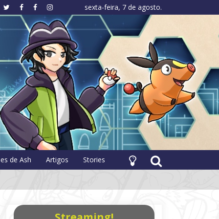
sexta-feira, 7 de agosto.
hology
pes de Ash
Artigos
Stories
Streaming!