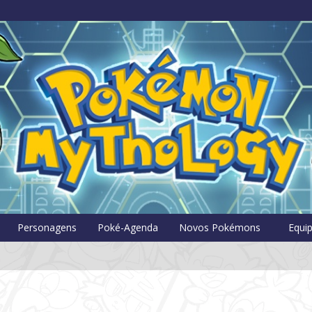
Pokémon Myt
Personagens
Poké-Agenda
Novos Pokémons
Equi