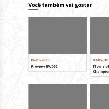
Você também vai gostar
06/01/2012
09/05/20
Preview BW062
[Torneio]
Champio