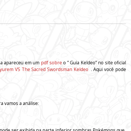
ha apareceu em um
pdf sobre
o ”
Guia Keldeo”
no
site oficial
yurem VS The Sacred Swordsman Keldeo
.
Aqui você pode
a vamos a análise:
de ser exibida na parte inferior sombras
Pokémons
que