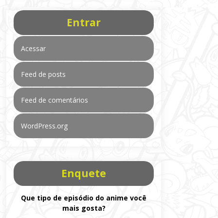
Entrar
Acessar
Feed de posts
Feed de comentários
WordPress.org
Enquete
Que tipo de episódio do anime você
mais gosta?