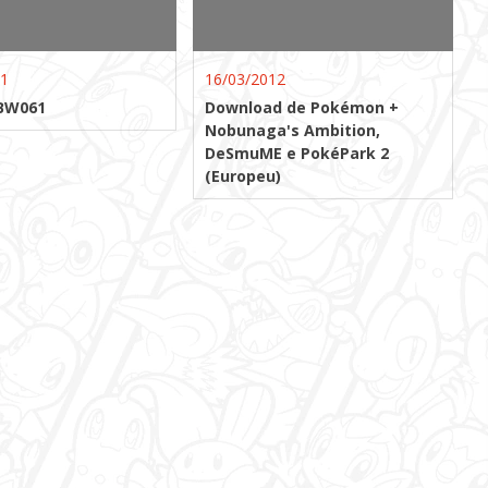
11
16/03/2012
 BW061
Download de Pokémon +
Nobunaga's Ambition,
DeSmuME e PokéPark 2
(Europeu)