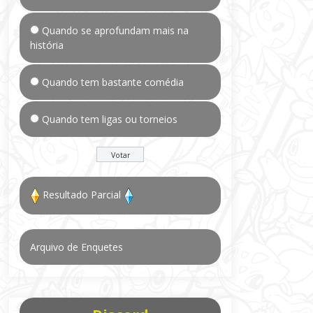
Quando se aprofundam mais na
história
Quando tem bastante comédia
Quando tem ligas ou torneios
Resultado Parcial
Arquivo de Enquetes