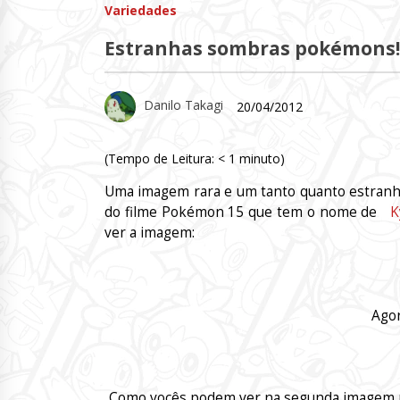
Variedades
Estranhas sombras pokémons!
Danilo Takagi
20/04/2012
(Tempo de Leitura:
< 1
minuto)
Uma imagem rara e um tanto quanto estran
do filme Pokémon 15
que tem o nome de
K
ver a imagem:
Agor
Como vocês podem ver na segunda imagem po