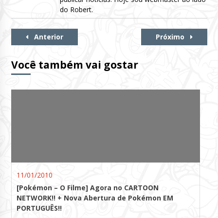
do Robert.
Continue
Anterior
Próximo
Lendo
Você também vai gostar
11/01/2010
[Pokémon – O Filme] Agora no CARTOON
NETWORK!! + Nova Abertura de Pokémon EM
PORTUGUÊS!!