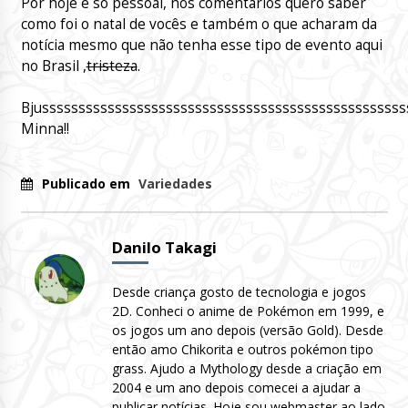
Por hoje é só pessoal, nos comentários quero saber
como foi o natal de vocês e também o que acharam da
notícia mesmo que não tenha esse tipo de evento aqui
no Brasil ,
tristeza
.
Bjussssssssssssssssssssssssssssssssssssssssssssssssss
Minna!!
Publicado em
Variedades
Danilo Takagi
Desde criança gosto de tecnologia e jogos
2D. Conheci o anime de Pokémon em 1999, e
os jogos um ano depois (versão Gold). Desde
então amo Chikorita e outros pokémon tipo
grass. Ajudo a Mythology desde a criação em
2004 e um ano depois comecei a ajudar a
publicar notícias. Hoje sou webmaster ao lado