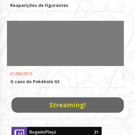
Reaparições de Figurantes
01/09/2015
O caso da Pokébola GS
Streaming!
BugadoPlayz
DaniloTakagi
21