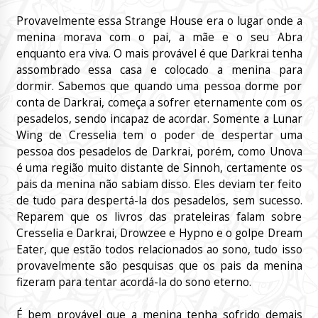
Provavelmente essa Strange House era o lugar onde a
menina morava com o pai, a mãe e o seu Abra
enquanto era viva. O mais provável é que Darkrai tenha
assombrado essa casa e colocado a menina para
dormir. Sabemos que quando uma pessoa dorme por
conta de Darkrai, começa a sofrer eternamente com os
pesadelos, sendo incapaz de acordar. Somente a Lunar
Wing de Cresselia tem o poder de despertar uma
pessoa dos pesadelos de Darkrai, porém, como Unova
é uma região muito distante de Sinnoh, certamente os
pais da menina não sabiam disso. Eles deviam ter feito
de tudo para despertá-la dos pesadelos, sem sucesso.
Reparem que os livros das prateleiras falam sobre
Cresselia e Darkrai, Drowzee e Hypno e o golpe Dream
Eater, que estão todos relacionados ao sono, tudo isso
provavelmente são pesquisas que os pais da menina
fizeram para tentar acordá-la do sono eterno.
É bem provável que a menina tenha sofrido demais