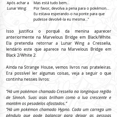
Após achar a
Mas está tudo bem…
Lunar Wing:
Por favor, devolva a pena para o pokémon…
Eu estava esperando-o na ponte para que
pudesse devolvê-la eu mesma…”
Isso justifica o porquê da menina aparecer
anteriormente na Marvelous Bridge em Black/White.
Ela pretendia retornar a Lunar Wing a Cresselia,
lendário este que aparece na Marvelous Bridge em
Black 2/White 2.
Ainda na Strange House, vemos livros nas prateleiras.
Era possível ler algumas coisas, veja a seguir o que
continha nesses livros:
“Há um pokémon chamado Cresselia na longínqua região
de Sinnoh. Suas asas brilham como a lua crescente e
mantêm os pesadelos afastados.”
“Há um pokémon chamado Hypno. Cada um carrega um
pêndulo que pode balançar para deixar as pessoas