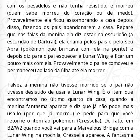
com os pesadelos e não tenha resistido, e morreu
(quem sabe morreu do coração ou de medo).
Provavelmente ela ficou assombrando a casa depois
disso, fazendo os pais abandonarem a casa. Repare
que nas falas da menina ela diz estar na escuridão (a
escuridão de Darkrai), ela chama pelos pais e pelo seu
Abra (pokémon que brincava com ela na ponte) e
depois diz para o pai esquecer a Lunar Wing e ficar um
pouco mais com ela. Provavelmente o pai se comoveu e
permaneceu ao lado da filha até ela morrer.
Talvez a menina não tivesse morrido se o pai não
tivesse desistido de usar a Lunar Wing. É o item que
encontramos no último quarto da casa, quando a
menina fantasma aparece e diz que já não pode mais
usá-lo (por que já morreu) e pede para que você
retorne o item ao pokémon (Cresselia). De fato, em
B2/W2 quando você vai para a Marvelous Bridge com a
Lunar Wing na mochila, Cresselia aparece. A fantasma