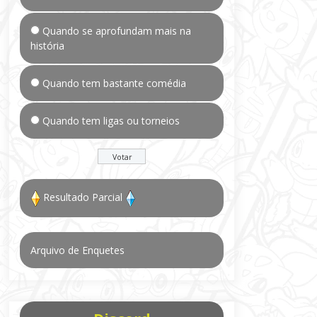
Quando se aprofundam mais na
história
Quando tem bastante comédia
Quando tem ligas ou torneios
Resultado Parcial
Arquivo de Enquetes