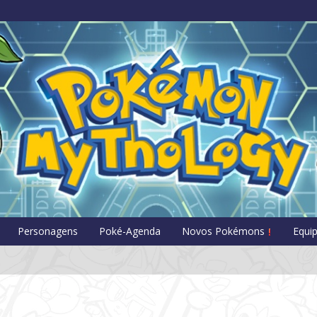
Pokémon Myt
Personagens
Poké-Agenda
Novos Pokémons
Equi