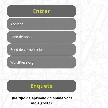
Entrar
Acessar
Feed de posts
Feed de comentários
WordPress.org
Enquete
Que tipo de episódio do anime você
mais gosta?