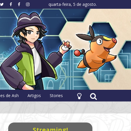
quarta-feira, 5 de agosto.
hology
pes de Ash
Artigos
Stories
Streaming!