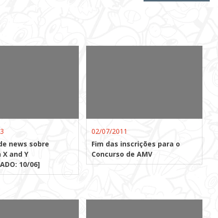
13
02/07/2011
de news sobre
Fim das inscrições para o
 X and Y
Concurso de AMV
ADO: 10/06]