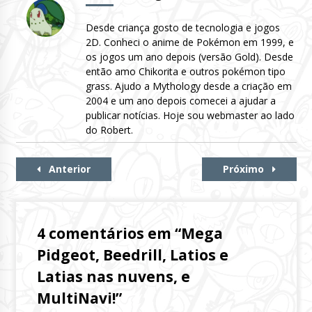
Desde criança gosto de tecnologia e jogos
2D. Conheci o anime de Pokémon em 1999, e
os jogos um ano depois (versão Gold). Desde
então amo Chikorita e outros pokémon tipo
grass. Ajudo a Mythology desde a criação em
2004 e um ano depois comecei a ajudar a
publicar notícias. Hoje sou webmaster ao lado
do Robert.
Continue
Anterior
Próximo
Lendo
4 comentários em “
Mega
Pidgeot, Beedrill, Latios e
Latias nas nuvens, e
MultiNavi!
”