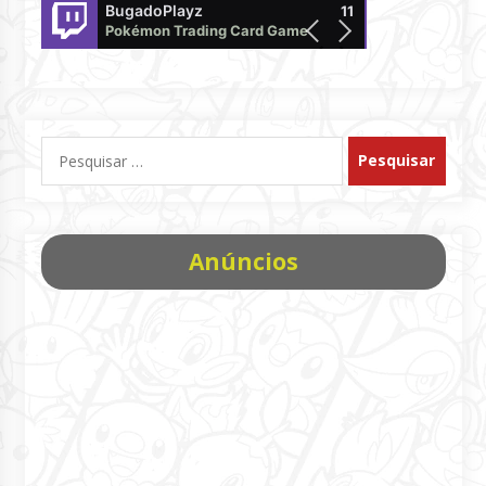
BugadoPlayz
PokemonTCG
11
Pokémon Trading Card Game
offline
Pesquisar
por:
Anúncios