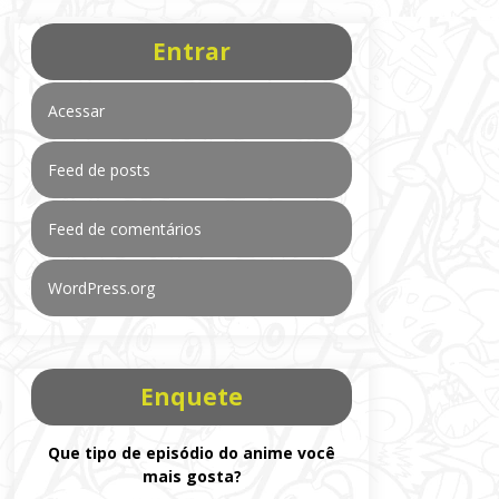
Entrar
Acessar
Feed de posts
Feed de comentários
WordPress.org
Enquete
Que tipo de episódio do anime você
mais gosta?