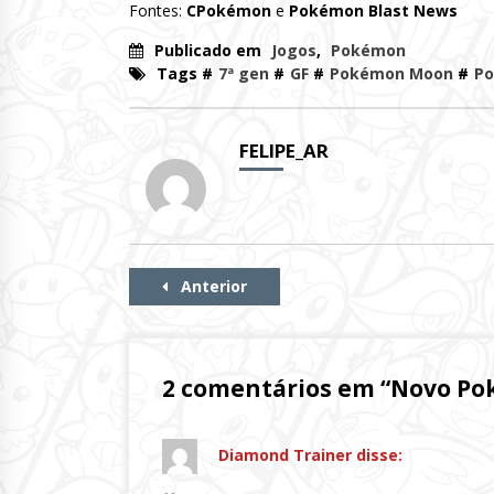
Fontes:
CPokémon
e
Pokémon Blast News
Publicado em
Jogos
,
Pokémon
Tags #
7ª gen
#
GF
#
Pokémon Moon
#
Po
FELIPE_AR
Continue
Anterior
Lendo
2 comentários em “
Novo Po
Diamond Trainer
disse: