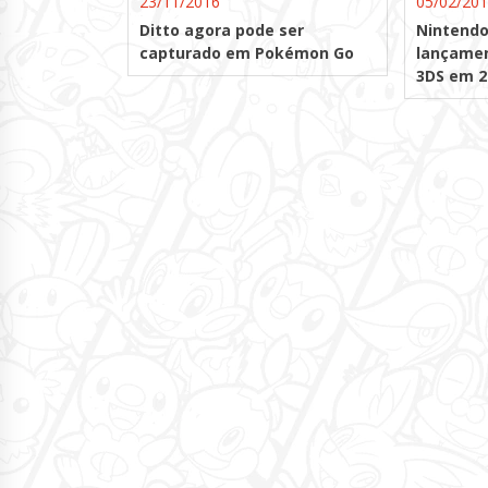
23/11/2016
05/02/20
Ditto agora pode ser
Nintendo
capturado em Pokémon Go
lançamen
3DS em 2