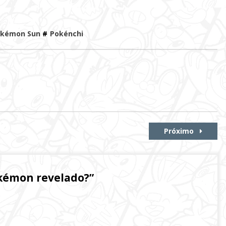
kémon Sun
#
Pokénchi
Próximo
kémon revelado?
”