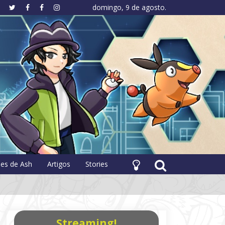
domingo, 9 de agosto.
hology
pes de Ash
Artigos
Stories
Streaming!