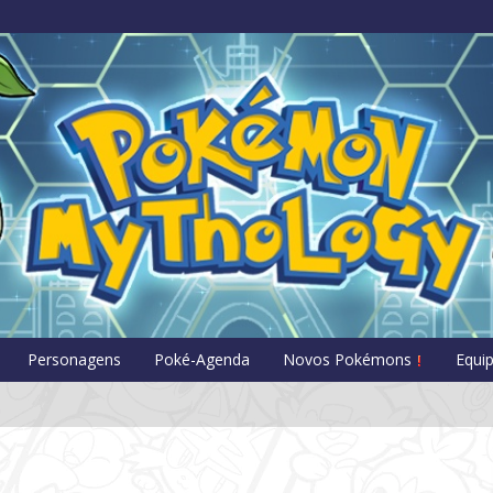
Pokémon Myt
Personagens
Poké-Agenda
Novos Pokémons
Equi