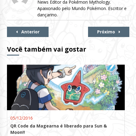
News Editor da Pokémon Mythology.
Apaixonado pelo Mundo Pokémon. Escritor e
dançarino.
Continue
Anterior
Próximo
Lendo
Você também vai gostar
05/12/2016
QR Code da Magearna é liberado para Sun &
Moon!!