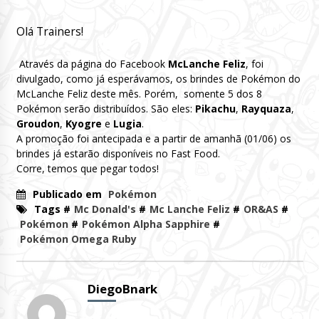
Olá Trainers!
Através da página do Facebook
McLanche Feliz
, foi
divulgado, como já esperávamos, os brindes de Pokémon do
McLanche Feliz deste mês. Porém, somente 5 dos 8
Pokémon serão distribuídos. São eles:
Pikachu
,
Rayquaza
,
Groudon
,
Kyogre
e
Lugia
.
A promoção foi antecipada e a partir de amanhã (01/06) os
brindes já estarão disponíveis no Fast Food.
Corre, temos que pegar todos!
Publicado em
Pokémon
Tags #
Mc Donald's
#
Mc Lanche Feliz
#
OR&AS
#
Pokémon
#
Pokémon Alpha Sapphire
#
Pokémon Omega Ruby
DiegoBnark