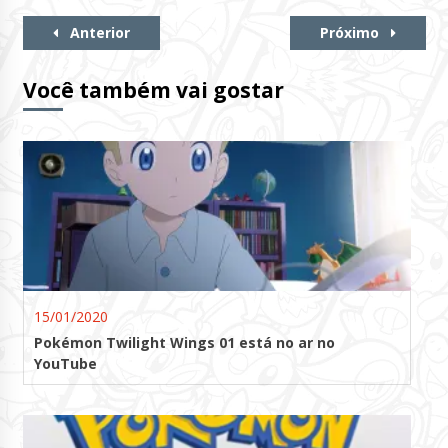
Continue
Anterior
Próximo
Lendo
Você também vai gostar
15/01/2020
Pokémon Twilight Wings 01 está no ar no
YouTube