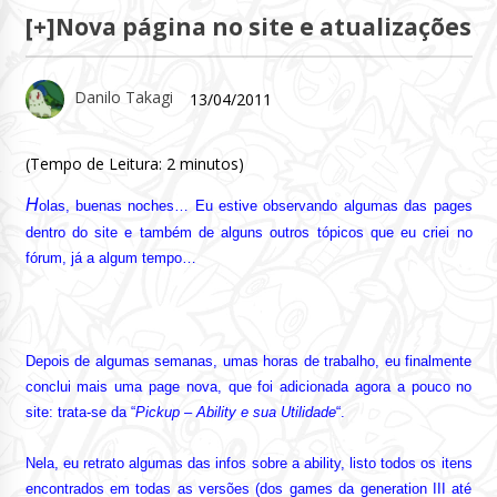
[+]Nova página no site e atualizações
Danilo Takagi
13/04/2011
(Tempo de Leitura:
2
minutos)
H
olas, buenas noches… Eu estive observando algumas das pages
dentro do site e também de alguns outros tópicos que eu criei no
fórum, já a algum tempo…
Depois de algumas semanas, umas horas de trabalho, eu finalmente
conclui mais uma page nova, que foi adicionada agora a pouco no
site: trata-se da “
Pickup – Ability e sua Utilidade
“.
Nela, eu retrato algumas das infos sobre a ability, listo todos os itens
encontrados em todas as versões (dos games da generation III até