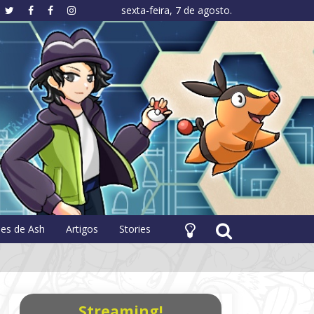
sexta-feira, 7 de agosto.
hology
pes de Ash
Artigos
Stories
Streaming!