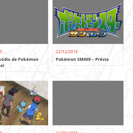
15
22/12/2016
sódio de Pokémon
Pokémon SM009 – Prévia
o!
20
12/09/2016