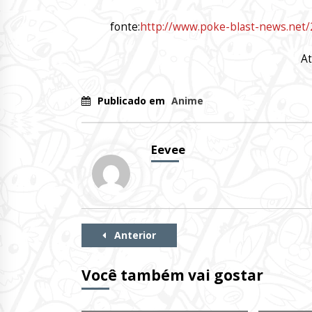
fonte:
http://www.poke-blast-news.net/
At
Publicado em
Anime
Eevee
Continue
Anterior
Lendo
Você também vai gostar