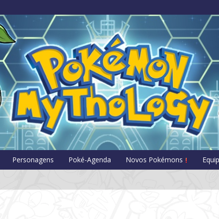
Pokémon Myt
Personagens
Poké-Agenda
Novos Pokémons
Equi