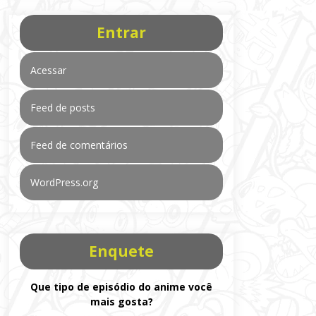
Entrar
Acessar
Feed de posts
Feed de comentários
WordPress.org
Enquete
Que tipo de episódio do anime você
mais gosta?